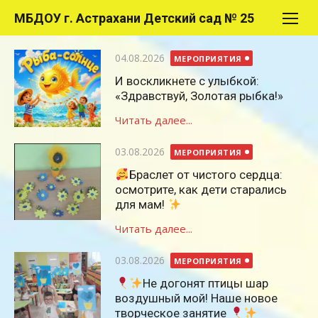
Перейти
МБДОУ г. Астрахани Детский сад № 25
к
содержимому
Опубликовано
04.08.2026
МЕРОПРИЯТИЯ
И воскликнете с улыбкой:
«Здравствуй, Золотая рыбка!»
Читать далее...
Опубликовано
03.08.2026
МЕРОПРИЯТИЯ
Браслет от чистого сердца:
осмотрите, как дети старались
для мам!
Читать далее...
Опубликовано
03.08.2026
МЕРОПРИЯТИЯ
Не догонят птицы шар
воздушный мой! Наше новое
творческое занятие