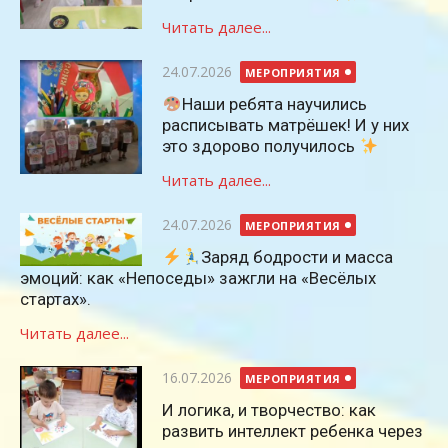
Читать далее...
Опубликовано
24.07.2026
МЕРОПРИЯТИЯ
Наши ребята научились
расписывать матрёшек! И у них
это здорово получилось
Читать далее...
Опубликовано
24.07.2026
МЕРОПРИЯТИЯ
Заряд бодрости и масса
эмоций: как «Непоседы» зажгли на «Весёлых
стартах».
Читать далее...
Опубликовано
16.07.2026
МЕРОПРИЯТИЯ
И логика, и творчество: как
развить интеллект ребенка через