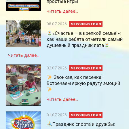
простые игры
Читать далее...
Опубликовано
08.07.2026
МЕРОПРИЯТИЯ
«Счастье — в крепкой семье!»:
как наши ребята отметили самый
душевный праздник лета
Читать далее...
Опубликовано
02.07.2026
МЕРОПРИЯТИЯ
Звонкая, как песенка!
Встречаем яркую радугу эмоций
Читать далее...
Опубликовано
01.07.2026
МЕРОПРИЯТИЯ
Праздник спорта и дружбы: