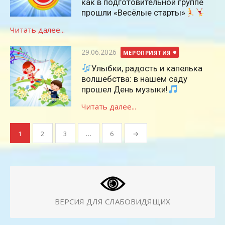
как в подготовительной группе
прошли «Весёлые старты»
Читать далее...
Опубликовано
29.06.2026
МЕРОПРИЯТИЯ
Улыбки, радость и капелька
волшебства: в нашем саду
прошел День музыки!
Читать далее...
Пагинация
1
2
3
…
6
→
записей
ВЕРСИЯ ДЛЯ СЛАБОВИДЯЩИХ