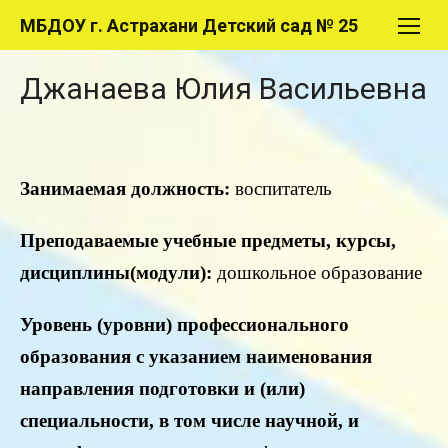
Перейти
МБДОУ г. Астрахани Детский сад № 25
к
содержимому
Джанаева Юлия Васильевна
Занимаемая
должность:
воспитатель
Преподаваемые учебные предметы, курсы,
дисциплины(модули):
дошкольное образование
Уровень (уровни) профессионального
образования с указанием наименования
направления подготовки и (или)
специальности, в том числе научной, и