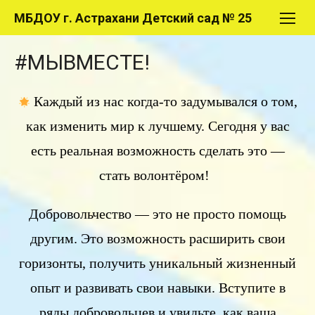
Перейти
МБДОУ г. Астрахани Детский сад № 25
к
содержимому
#МЫВМЕСТЕ!
Каждый из нас когда-то задумывался о том,
как изменить мир к лучшему. Сегодня у вас
есть реальная возможность сделать это —
стать волонтёром!
Добровольчество — это не просто помощь
другим. Это возможность расширить свои
горизонты, получить уникальный жизненный
опыт и развивать свои навыки. Вступите в
ряды добровольцев и увидьте, как ваша