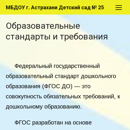
Перейти
МБДОУ г. Астрахани Детский сад № 25
к
содержимому
Образовательные
стандарты и требования
Федеральный государственный
образовательный стандарт дошкольного
образования (ФГОС ДО) — это
совокупность обязательных требований, к
дошкольному образованию.
ФГОС разработан на основе