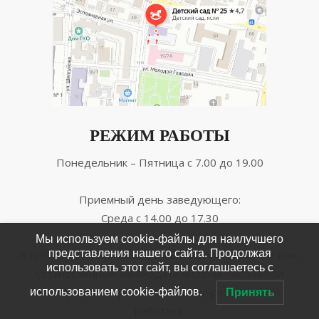
РЕЖИМ РАБОТЫ
Понедельник – Пятница с 7.00 до 19.00
Приемный день заведующего:
Среда с 14.00 до 17.30
Мы используем cookie-файлы для наилучшего
представления нашего сайта. Продолжая
В субботу и воскресенье, а также в праздничные дни,
использовать этот сайт, вы соглашаетесь с
установленные законодательством Российской
Федерации, образовательное учреждение не
использованием cookie-файлов.
Принять
работает.