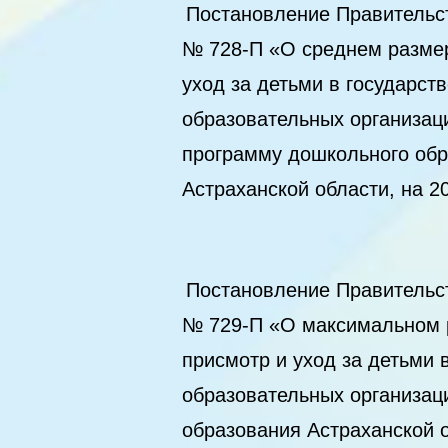
Пост
ановле
ние Правительст
№ 728-П «О среднем размер
уход за детьми в государс
образовательных организац
программу дошкольного обр
Астраханской области, на 2
Постановление Правительст
№ 729-П «О максимальном 
присмотр и уход за детьми 
образовательных организац
образования Астраханской о