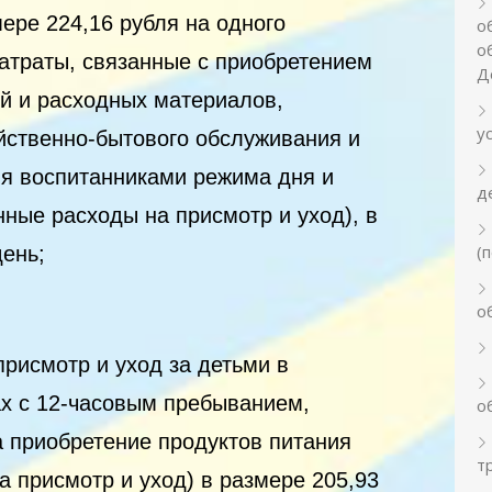
мере 224,16
рубля на одного
о
о
затраты, связанные с приобретением
Д
й и расходных материалов,
у
йственно-бытового обслуживания и
я воспитанниками режима дня и
д
нные расходы на присмотр и уход), в
(
день;
о
присмотр и уход за детьми в
ах с 12-часовым пребыванием,
о
 приобретение продуктов питания
т
 присмотр и уход) в размере 205,93