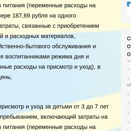
в питания (переменные расходы на
мере 187,69 рубля на одного
затраты, связанные с приобретением
й и расходных материалов,
С
йственно-бытового обслуживания и
О
О
я воспитанниками режима дня и
нные расходы на присмотр и уход), в
день;
о
присмотр и уход за детьми от 3 до 7 лет
м пребыванием, включающий затраты на
в питания (переменные расходы на