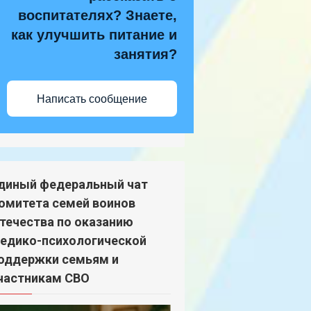
воспитателях? Знаете,
как улучшить питание и
занятия?
Написать сообщение
диный федеральный чат
омитета семей воинов
течества по оказанию
едико-психологической
оддержки семьям и
частникам СВО