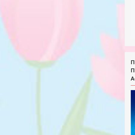
П
П
А