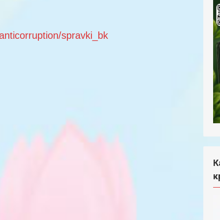
anticorruption/spravki_bk
К
к