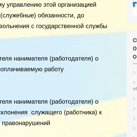
му управлению этой организацией
(служебные) обязанности, до
увольнения с государственной службы
С
О
О
еля нанимателя (работодателя) о
 оплачиваемую работу
о
еля нанимателя (работодателя) о
склонения служащего (работника) к
 правонарушений