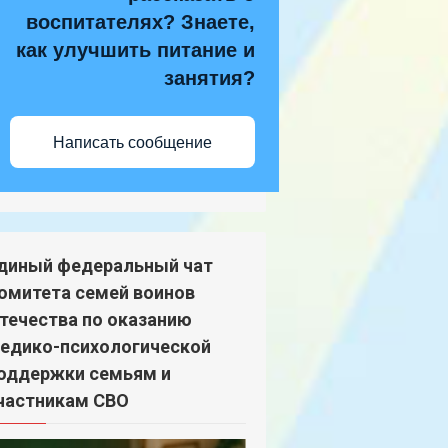
воспитателях? Знаете,
как улучшить питание и
занятия?
Написать сообщение
диный федеральный чат
омитета семей воинов
течества по оказанию
едико-психологической
оддержки семьям и
частникам СВО