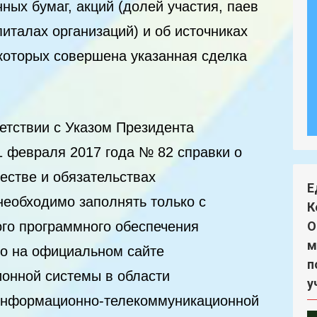
нных бумаг, акций (долей участия, паев
питалах организаций) и об источниках
 которых совершена указанная сделка
ветствии с Указом Президента
1 февраля 2017 года № 82 справки о
естве и обязательствах
Е
необходимо заполнять только с
К
го программного обеспечения
О
м
о на официальном сайте
п
онной системы в области
у
 информационно-телекоммуникационной