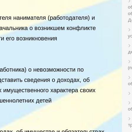
о
о
еля нанимателя (работодателя) и
Д
начальника о возникшем конфликте
у
и его возникновения
д
(
аботника) о невозможности по
ставить сведения о доходах, об
о
х имущественного характера своих
ршеннолетних детей
о
т
одах, об имуществе и обязательствах