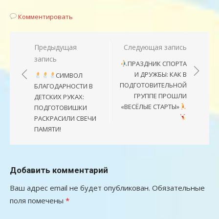
Комментировать
Навигация
Предыдущая
Следующая запись
запись
по
ПРАЗДНИК СПОРТА
записям
И ДРУЖБЫ: КАК В
СИМВОЛ
ПОДГОТОВИТЕЛЬНОЙ
БЛАГОДАРНОСТИ В
ГРУППЕ ПРОШЛИ
ДЕТСКИХ РУКАХ:
«ВЕСЁЛЫЕ СТАРТЫ»
ПОДГОТОВИШКИ
РАСКРАСИЛИ СВЕЧИ
ПАМЯТИ!
Добавить комментарий
Ваш адрес email не будет опубликован.
Обязательные
поля помечены
*