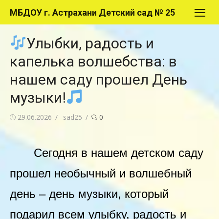
Перейти
МБДОУ г. Астрахани Детский сад № 25
к
содержимому
Улыбки, радость и
капелька волшебства: в
нашем саду прошел День
музыки!
Опубликовано
Автор
29.06.2026
sad25
0
Сегодня в нашем детском саду
прошел необычный и волшебный
день – день музыки, который
подарил всем улыбку, радость и