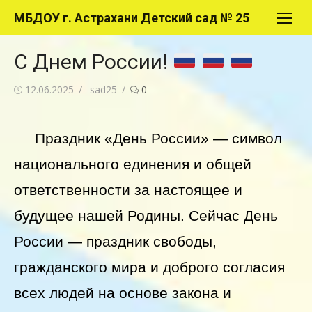
Перейти
МБДОУ г. Астрахани Детский сад № 25
к
содержимому
С Днем России!
Опубликовано
Автор
12.06.2025
sad25
0
Праздник «День России» — символ
национального единения и общей
ответственности за настоящее и
будущее нашей Родины. Сейчас День
России — праздник свободы,
гражданского мира и доброго согласия
всех людей на основе закона и